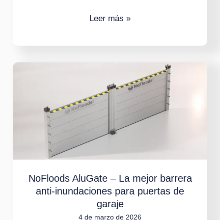
Leer más »
NoFloods
AluGate
–
La
mejor
barrera
anti-
inundaciones
NoFloods AluGate – La mejor barrera
anti-inundaciones para puertas de
para
garaje
puertas
4 de marzo de 2026