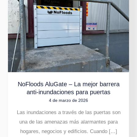
–
La
mejor
barrera
anti-
inundaciones
para
puertas
NoFloods AluGate – La mejor barrera
anti-inundaciones para puertas
4 de marzo de 2026
Las inundaciones a través de las puertas son
una de las amenazas más alarmantes para
hogares, negocios y edificios. Cuando […]