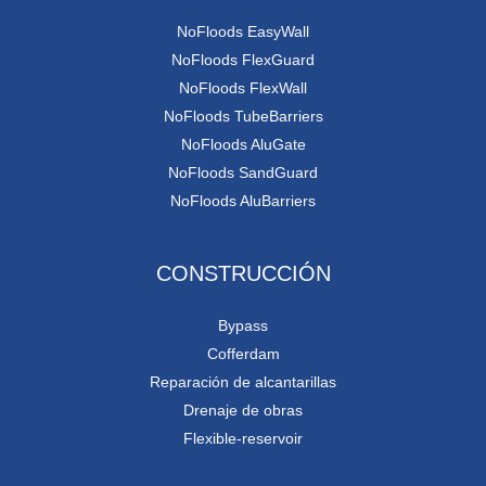
NoFloods EasyWall
NoFloods FlexGuard
NoFloods FlexWall
NoFloods TubeBarriers
NoFloods AluGate
NoFloods SandGuard
NoFloods AluBarriers
CONSTRUCCIÓN
Bypass
Cofferdam
Reparación de alcantarillas
Drenaje de obras
Flexible-reservoir