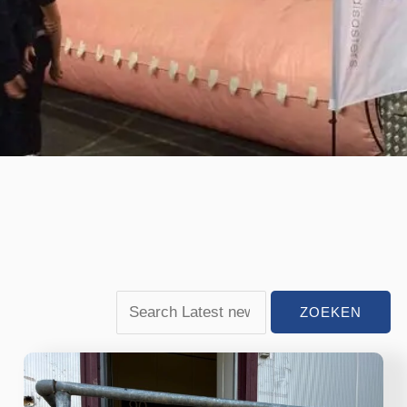
NoFloods
AluGate