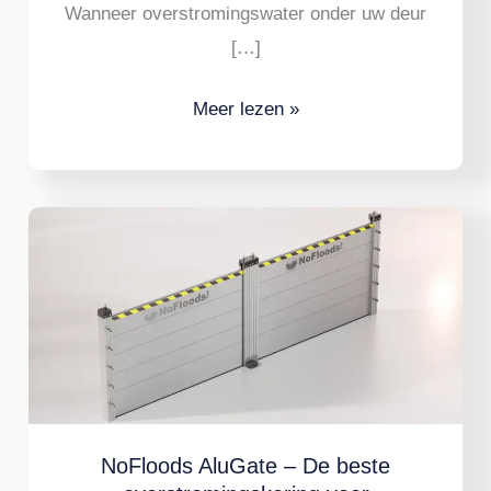
Wanneer overstromingswater onder uw deur
[…]
Meer lezen »
NoFloods
AluGate
–
De
beste
overstromingskering
voor
garagedeuren
NoFloods AluGate – De beste