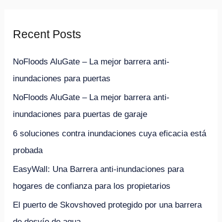
s
c
Recent Posts
a
r
NoFloods AluGate – La mejor barrera anti-
p
inundaciones para puertas
o
NoFloods AluGate – La mejor barrera anti-
r
inundaciones para puertas de garaje
:
6 soluciones contra inundaciones cuya eficacia está
probada
EasyWall: Una Barrera anti-inundaciones para
hogares de confianza para los propietarios
El puerto de Skovshoved protegido por una barrera
de desvío de agua