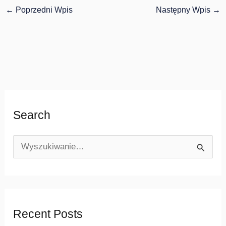
←
Poprzedni Wpis
Następny Wpis
→
Search
S
z
u
k
Recent Posts
a