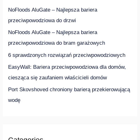
j
NoFloods AluGate – Najlepsza bariera
d
przeciwpowodziowa do drzwi
l
NoFloods AluGate – Najlepsza bariera
a
przeciwpowodziowa do bram garażowych
:
6 sprawdzonych rozwiązań przeciwpowodziowych
EasyWall: Bariera przeciwpowodziowa dla domów,
ciesząca się zaufaniem właścicieli domów
Port Skovshoved chroniony barierą przekierowującą
wodę