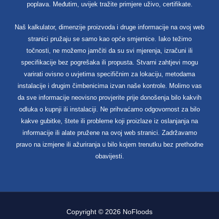
poplava. Međutim, uvijek tražite primjere uživo, certifikate.
Naš kalkulator, dimenzije proizvoda i druge informacije na ovoj web
stranici pružaju se samo kao opće smjernice. Iako težimo
točnosti, ne možemo jamčiti da su svi mjerenja, izračuni ili
specifikacije bez pogrešaka ili propusta. Stvarni zahtjevi mogu
varirati ovisno o uvjetima specifičnim za lokaciju, metodama
instalacije i drugim čimbenicima izvan naše kontrole. Molimo vas
da sve informacije neovisno provjerite prije donošenja bilo kakvih
odluka o kupnji ili instalaciji. Ne prihvaćamo odgovornost za bilo
kakve gubitke, štete ili probleme koji proizlaze iz oslanjanja na
informacije ili alate pružene na ovoj web stranici. Zadržavamo
pravo na izmjene ili ažuriranja u bilo kojem trenutku bez prethodne
obavijesti.
Copyright © 2026 NoFloods