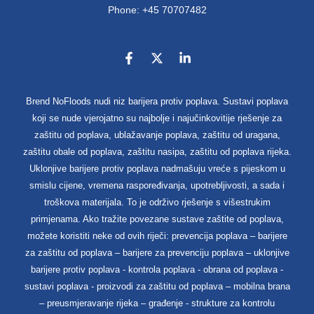
Phone: +45 70707482
Brend NoFloods nudi niz barijera protiv poplava. Sustavi poplava
koji se nude vjerojatno su najbolje i najučinkovitije rješenje za
zaštitu od poplava, ublažavanje poplava, zaštitu od uragana,
zaštitu obale od poplava, zaštitu nasipa, zaštitu od poplava rijeka.
Uklonjive barijere protiv poplava nadmašuju vreće s pijeskom u
smislu cijene, vremena raspoređivanja, upotrebljivosti, a sada i
troškova materijala. To je održivo rješenje s višestrukim
primjenama. Ako tražite povezane sustave zaštite od poplava,
možete koristiti neke od ovih riječi: prevencija poplava – barijere
za zaštitu od poplava – barijere za prevenciju poplava – uklonjive
barijere protiv poplava - kontrola poplava - obrana od poplava -
sustavi poplava - proizvodi za zaštitu od poplava – mobilna brana
– preusmjeravanje rijeka – građenje - strukture za kontrolu