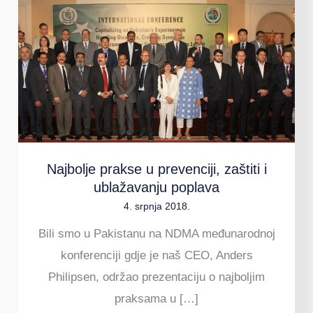
u
prevenciji,
zaštiti
i
ublažavanju
poplava
Najbolje prakse u prevenciji, zaštiti i
ublažavanju poplava
4. srpnja 2018.
Bili smo u Pakistanu na NDMA međunarodnoj
konferenciji gdje je naš CEO, Anders
Philipsen, održao prezentaciju o najboljim
praksama u […]