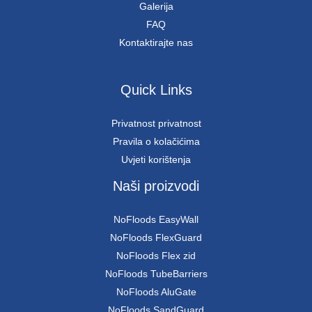
Galerija
FAQ
Kontaktirajte nas
Quick Links
Privatnost privatnost
Pravila o kolačićima
Uvjeti korištenja
Naši proizvodi
NoFloods EasyWall
NoFloods FlexGuard
NoFloods Flex zid
NoFloods TubeBarriers
NoFloods AluGate
NoFloods SandGuard