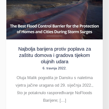
protiv
poplava
za
zaštitu
domova
i
Najbolja barijera protiv poplava za
gradova
zaštitu domova i gradova tijekom
tijekom
olujnih udara
olujnih
6. travnja 2022.
udara
Oluja Malik pogodila je Dansku s naletima
vjetra jačine uragana od 29. siječnja 2022.,
što je potaknulo raspoređivanje NoFloods
Barijere; […]