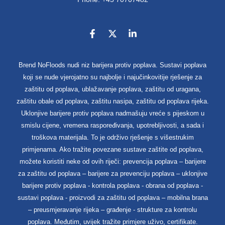
Brend NoFloods nudi niz barijera protiv poplava. Sustavi poplava
koji se nude vjerojatno su najbolje i najučinkovitije rješenje za
zaštitu od poplava, ublažavanje poplava, zaštitu od uragana,
zaštitu obale od poplava, zaštitu nasipa, zaštitu od poplava rijeka.
Uklonjive barijere protiv poplava nadmašuju vreće s pijeskom u
smislu cijene, vremena raspoređivanja, upotrebljivosti, a sada i
troškova materijala. To je održivo rješenje s višestrukim
primjenama. Ako tražite povezane sustave zaštite od poplava,
možete koristiti neke od ovih riječi: prevencija poplava – barijere
za zaštitu od poplava – barijere za prevenciju poplava – uklonjive
barijere protiv poplava - kontrola poplava - obrana od poplava -
sustavi poplava - proizvodi za zaštitu od poplava – mobilna brana
– preusmjeravanje rijeka – građenje - strukture za kontrolu
poplava. Međutim, uvijek tražite primjere uživo, certifikate.