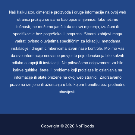
Naš kalkulator, dimenzije proizvoda i druge informacije na ovoj web
stranici pružaju se samo kao opće smjernice. Iako težimo
točnosti, ne možemo jamčiti da su svi mjerenja, izračuni ili
specifikacije bez pogrešaka ili propusta. Stvarni zahtjevi mogu
varirati ovisno o uvjetima specifičnim za lokaciju, metodama
instalacije i drugim čimbenicima izvan naše kontrole. Molimo vas
da sve informacije neovisno provjerite prije donošenja bilo kakvih
odluka o kupnji ili instalaciji. Ne prihvaćamo odgovornost za bilo
kakve gubitke, štete ili probleme koji proizlaze iz oslanjanja na
informacije ili alate pružene na ovoj web stranici. Zadržavamo
pravo na izmjene ili ažuriranja u bilo kojem trenutku bez prethodne
obavijesti.
Copyright © 2026 NoFloods