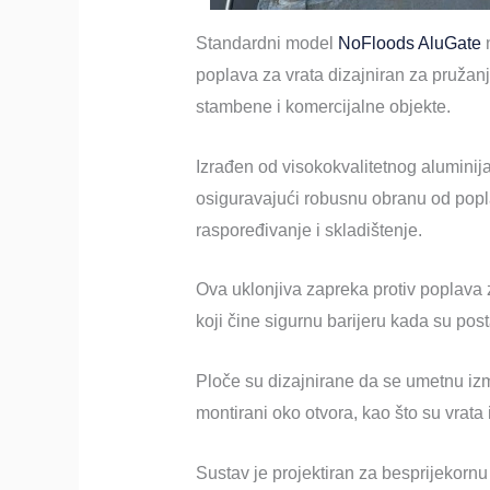
Standardni model
NoFloods AluGate
n
poplava za vrata dizajniran za pružan
stambene i komercijalne objekte.
Izrađen od visokokvalitetnog aluminija,
osiguravajući robusnu obranu od popl
raspoređivanje i skladištenje.
Ova uklonjiva zapreka protiv poplava z
koji čine sigurnu barijeru kada su post
Ploče su dizajnirane da se umetnu iz
montirani oko otvora, kao što su vrata i
Sustav je projektiran za besprijekornu