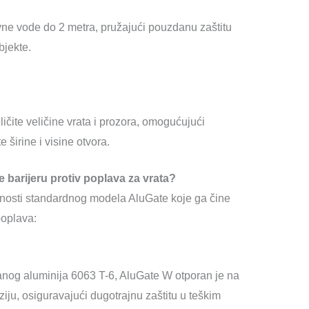
avne vode do 2 metra, pružajući pouzdanu zaštitu
bjekte.
zličite veličine vrata i prozora, omogućujući
 širine i visine otvora.
 barijeru protiv poplava za vrata?
dnosti standardnog modela AluGate koje ga čine
poplava:
anog aluminija 6063 T-6, AluGate W otporan je na
ziju, osiguravajući dugotrajnu zaštitu u teškim