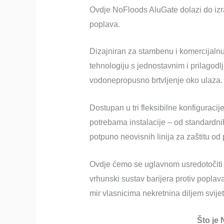
Ovdje NoFloods AluGate dolazi do izra
poplava.
Dizajniran za stambenu i komercijaln
tehnologiju s jednostavnim i prilagodl
vodonepropusno brtvljenje oko ulaza.
Dostupan u tri fleksibilne konfiguracij
potrebama instalacije – od standardnih
potpuno neovisnih linija za zaštitu od
Ovdje ćemo se uglavnom usredotočiti na
vrhunski sustav barijera protiv poplav
mir vlasnicima nekretnina diljem svijet
Što je