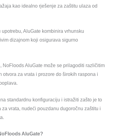
žaja kao idealno rješenje za zaštitu ulaza od
u upotrebu, AluGate kombinira vrhunsku
jivim dizajnom koji osigurava sigurno
e, NoFloods AluGate može se prilagoditi različitim
 otvora za vrata i prozore do širokih raspona i
 poplava.
 standardnu konfiguraciju i istražiti zašto je to
a za vrata, nudeći pouzdanu dugoročnu zaštitu i
a.
 NoFloods AluGate?