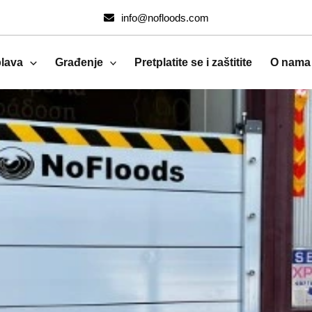
info@nofloods.com
plava
Građenje
Pretplatite se i zaštitite
O nama