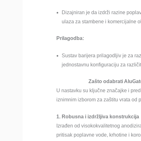
Dizajniran je da izdrži razine popl
ulaza za stambene i komercijalne o
Prilagodba:
Sustav barijera prilagodljiv je za ra
jednostavnu konfiguraciju za različite
Zašto odabrati AluGate
U nastavku su ključne značajke i pre
iznimnim izborom za zaštitu vrata od 
1. Robusna i izdržljiva konstrukcija
Izrađen od visokokvalitetnog anodizir
pritisak poplavne vode, krhotine i koro