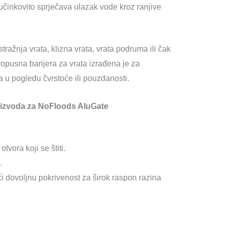
činkovito sprječava ulazak vode kroz ranjive
 stražnja vrata, klizna vrata, vrata podruma ili čak
ropusna barijera za vrata izrađena je za
u pogledu čvrstoće ili pouzdanosti.
roizvoda za NoFloods AluGate
otvora koji se štiti.
.
ći dovoljnu pokrivenost za širok raspon razina