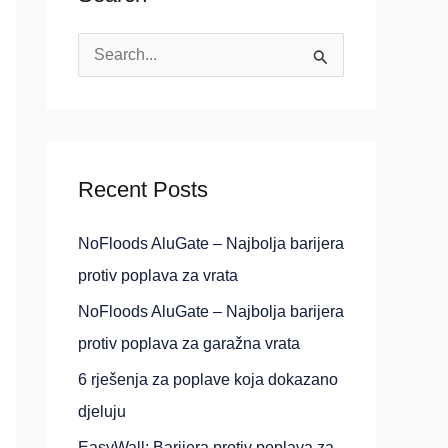
S
e
a
r
Recent Posts
c
h
NoFloods AluGate – Najbolja barijera
f
protiv poplava za vrata
o
NoFloods AluGate – Najbolja barijera
r
protiv poplava za garažna vrata
:
6 rješenja za poplave koja dokazano
djeluju
EasyWall: Barijera protiv poplava za