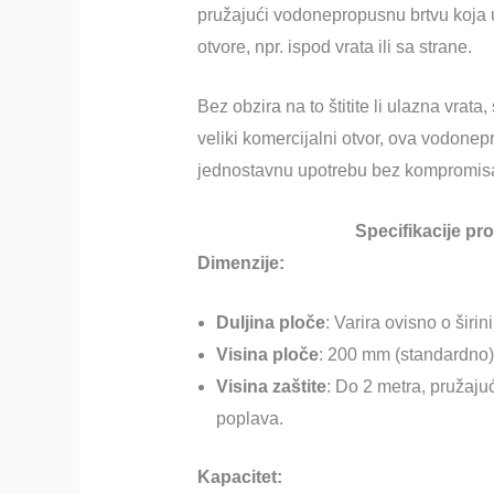
pružajući vodonepropusnu brtvu koja u
otvore, npr. ispod vrata ili sa strane.
Bez obzira na to štitite li ulazna vrata,
veliki komercijalni otvor, ova vodonep
jednostavnu upotrebu bez kompromisa 
Specifikacije p
Dimenzije:
Duljina ploče
: Varira ovisno o širini 
Visina ploče
: 200 mm (standardno)
Visina zaštite
: Do 2 metra, pružaju
poplava.
Kapacitet: