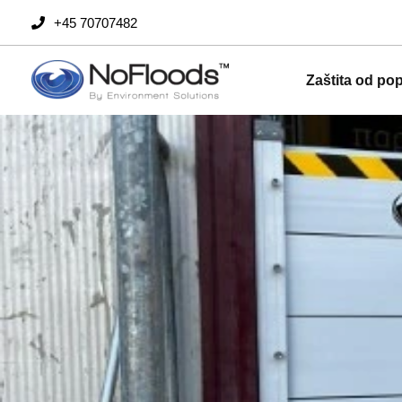
Preskoči
+45 70707482
na
sadržaj
Zaštita od po