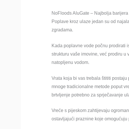
NoFloods AluGate – Najbolja barijera 
Poplave kroz ulaze jedan su od najalar
zgradama.
Kada poplavne vode počnu prodirati is
strukturu vaše imovine, već prodiru u v
natopljenu vodom.
Vrata koja bi vas trebala štititi postaj
mnoge tradicionalne metode poput vre
brtvljenje potrebno za sprječavanje u
Vreće s pijeskom zahtijevaju ogroman 
ostavljajući praznine koje omogućuju p