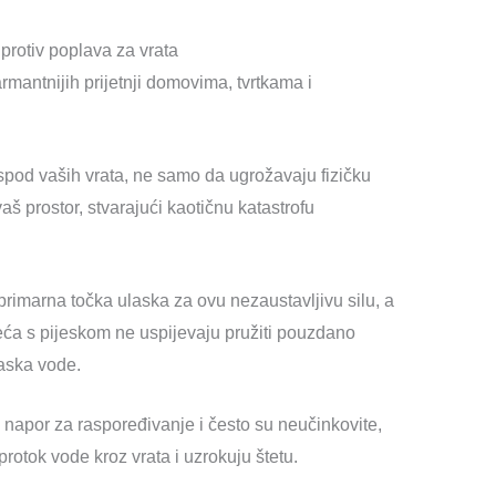
protiv poplava za vrata
mantnijih prijetnji domovima, tvrtkama i
pod vaših vrata, ne samo da ugrožavaju fizičku
aš prostor, stvarajući kaotičnu katastrofu
u primarna točka ulaska za ovu nezaustavljivu silu, a
ća s pijeskom ne uspijevaju pružiti pouzdano
laska vode.
napor za raspoređivanje i često su neučinkovite,
rotok vode kroz vrata i uzrokuju štetu.