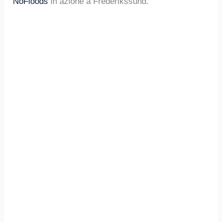
NoFloods
in azione a Frederikssund.