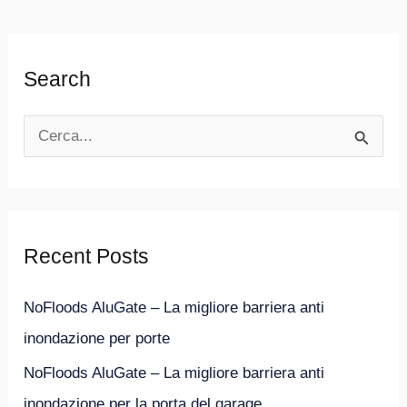
Search
C
e
r
c
Recent Posts
a
:
NoFloods AluGate – La migliore barriera anti
inondazione per porte
NoFloods AluGate – La migliore barriera anti
inondazione per la porta del garage