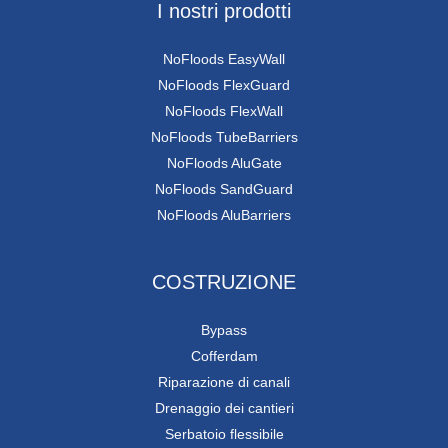
I nostri prodotti
NoFloods EasyWall
NoFloods FlexGuard
NoFloods FlexWall
NoFloods TubeBarriers
NoFloods AluGate
NoFloods SandGuard
NoFloods AluBarriers
COSTRUZIONE
Bypass
Cofferdam
Riparazione di canali
Drenaggio dei cantieri
Serbatoio flessibile