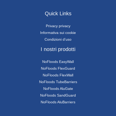
Quick Links
Privacy privacy
Informativa sui cookie
Condizioni d’uso
I nostri prodotti
NoFloods EasyWall
NoFloods FlexGuard
NoFloods FlexWall
NoFloods TubeBarriers
NoFloods AluGate
NoFloods SandGuard
NoFloods AluBarriers