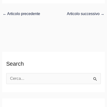
←
Articolo precedente
Articolo successivo
→
Search
C
e
r
c