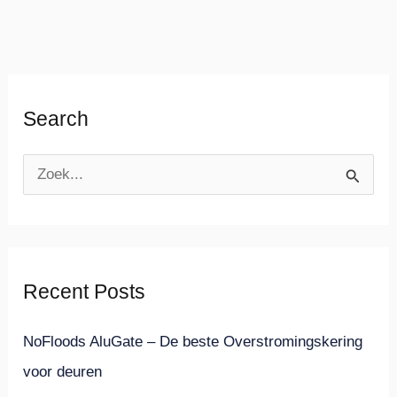
Search
Z
o
e
k
Recent Posts
n
a
NoFloods AluGate – De beste Overstromingskering
a
voor deuren
r