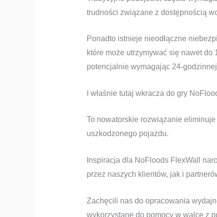
trudności związane z dostępnością w
Ponadto istnieje nieodłączne niebez
które może utrzymywać się nawet do
potencjalnie wymagając 24-godzinnej 
I właśnie tutaj wkracza do gry NoFloo
To nowatorskie rozwiązanie eliminuje
uszkodzonego pojazdu.
Inspiracja dla NoFloods FlexWall nar
przez naszych klientów, jak i partner
Zachęcili nas do opracowania wydajn
wykorzystane do pomocy w walce z p