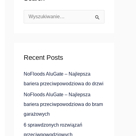
S
z
u
k
Recent Posts
a
j
NoFloods AluGate – Najlepsza
d
bariera przeciwpowodziowa do drzwi
l
NoFloods AluGate – Najlepsza
a
bariera przeciwpowodziowa do bram
:
garażowych
6 sprawdzonych rozwiązań
przeciwpowodziowych