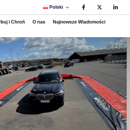
Polski
buj i Chroń
O nas
Najnowsze Wiadomości