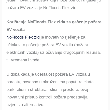
jedan inovativni sustav koji može pomoći u gašenju
požara EV vozila je NoFloods Flex zid.
Korištenje NoFloods Flex zida za gašenje požara
EV vozila
NoFloods Flex zid
je inovativno rješenje za
učinkovito gašenje požara EV vozila (požara
električnih vozila) uz očuvanje dragocjenih resursa,
tj. vremena i vode.
U doba kada je učestalost požara EV vozila u
porastu, posebno u okruženjima poput trajekata,
parkirališnih struktura i sličnih prostora, ovaj
inovativni pristup kontroli požara predstavlja
uvjerljivu alternativu.