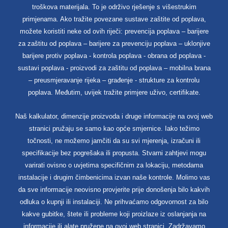
troškova materijala. To je održivo rješenje s višestrukim
primjenama. Ako tražite povezane sustave zaštite od poplava,
možete koristiti neke od ovih riječi: prevencija poplava – barijere
za zaštitu od poplava – barijere za prevenciju poplava – uklonjive
barijere protiv poplava - kontrola poplava - obrana od poplava -
sustavi poplava - proizvodi za zaštitu od poplava – mobilna brana
– preusmjeravanje rijeka – građenje - strukture za kontrolu
poplava. Međutim, uvijek tražite primjere uživo, certifikate.
Naš kalkulator, dimenzije proizvoda i druge informacije na ovoj web
stranici pružaju se samo kao opće smjernice. Iako težimo
točnosti, ne možemo jamčiti da su svi mjerenja, izračuni ili
specifikacije bez pogrešaka ili propusta. Stvarni zahtjevi mogu
varirati ovisno o uvjetima specifičnim za lokaciju, metodama
instalacije i drugim čimbenicima izvan naše kontrole. Molimo vas
da sve informacije neovisno provjerite prije donošenja bilo kakvih
odluka o kupnji ili instalaciji. Ne prihvaćamo odgovornost za bilo
kakve gubitke, štete ili probleme koji proizlaze iz oslanjanja na
informacije ili alate pružene na ovoj web stranici. Zadržavamo