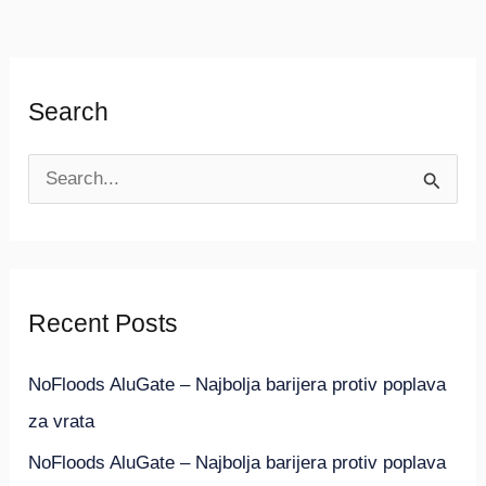
Search
S
e
a
r
Recent Posts
c
h
NoFloods AluGate – Najbolja barijera protiv poplava
f
za vrata
o
NoFloods AluGate – Najbolja barijera protiv poplava
r