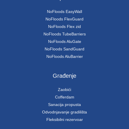
NoFloods EasyWall
NoFloods FlexGuard
NoFloods Flex zid
NoFloods TubeBarriers
NoFloods AluGate
NoFloods SandGuard
NoFloods AluBarrier
Građenje
Zaobići
Cofferdam
Sanacija propusta
Odvodnjavanje gradilišta
Fleksibilni rezervoar