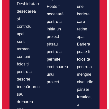
Deshidratarea,
Poate fi
unei
desecarea
necesară
bariere
și
pentru a
care
controlul
iniția un
reține
apei
proiect
apa.
sunt
și/sau
Bariera
termeni
pentru a
poate fi
comuni
permite
folosită
folosiți
continuarea
pentru a
pentru a
unui
menține
descrie
proiect.
nivelurile
îndepărtarea
pânzei
sau
freatice,
drenarea
a