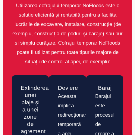
Utilizarea cofrajului temporar NoFloods este o
soluție eficientă și rentabilă pentru a facilita
lucrările de excavare, instalare, construcție (de
exemplu, construcția de poduri și baraje) sau pur
și simplu curățare. Cofrajul temporar NoFloods
poate fi utilizat pentru toate tipurile majore de
situații de control al apei, de exemplu:
Extinderea
Deviere
Baraj
unei
Aceasta
Barajul
plaje și
implică
este
a unei
redirecționarea
procesul
zone
de
temporară
de
agrement
a apei.
creare a