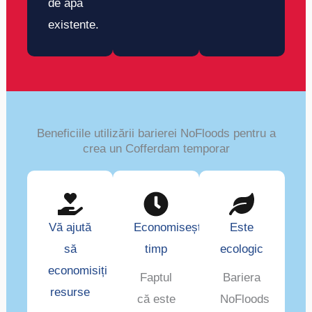
de apă
existente.
Beneficiile utilizării barierei NoFloods pentru a
crea un Cofferdam temporar
Vă ajută
Economisește
Este
să
timp
ecologic
economisiți
Faptul
Bariera
resurse
că este
NoFloods