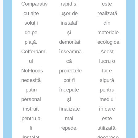
Comparativ
rapid și
este
cu alte
ușor de
realizată
soluții
instalat
din
de pe
și
materiale
piață,
demontat
ecologice.
Cofferdam-
înseamnă
Acest
ul
că
lucru o
NoFloods
proiectele
face
necesită
pot fi
sigură
puțin
începute
pentru
personal
și
mediul
instruit
finalizate
în care
pentru a
mai
este
fi
repede.
utilizată,
instalat
deoarece