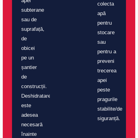
apei
colecta
subterane
apă
sau de
pentru
suprafață,
stocare
de
sau
obicei
pentru a
pe un
preveni
șantier
trecerea
de
apei
construcții.
peste
Deshidratarea
pragurile
este
stabilite/de
adesea
siguranță.
necesară
înainte