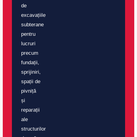
de
excavațiile
subterane
pentru
lucruri
precum
fundații,
sprijiniri,
spații de
pivniță
și
reparații
ale
structurilor