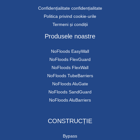
Confidențialitate confidențialitate
Politica privind cookie-urile
Termeni și condiții
Produsele noastre
NoFloods EasyWall
NoFloods FlexGuard
NoFloods FlexWall
NoFloods TubeBarriers
NoFloods AluGate
NoFloods SandGuard
NoFloods AluBarriers
CONSTRUCȚIE
Bypass