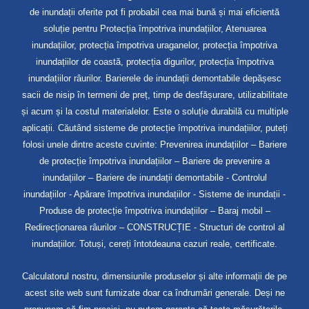
de inundații oferite pot fi probabil cea mai bună și mai eficientă
soluție pentru Protecția împotriva inundațiilor, Atenuarea
inundațiilor, protecția împotriva uraganelor, protecția împotriva
inundațiilor de coastă, protecția digurilor, protecția împotriva
inundațiilor râurilor. Barierele de inundații demontabile depășesc
sacii de nisip în termeni de preț, timp de desfășurare, utilizabilitate
și acum și la costul materialelor. Este o soluție durabilă cu multiple
aplicații. Căutând sisteme de protecție împotriva inundațiilor, puteți
folosi unele dintre aceste cuvinte: Prevenirea inundațiilor – Bariere
de protecție împotriva inundațiilor – Bariere de prevenire a
inundațiilor – Bariere de inundații demontabile - Controlul
inundațiilor - Apărare împotriva inundațiilor - Sisteme de inundații -
Produse de protecție împotriva inundațiilor – Baraj mobil –
Redirecționarea râurilor – CONSTRUCȚIE - Structuri de control al
inundațiilor. Totuși, cereți întotdeauna cazuri reale, certificate.
Calculatorul nostru, dimensiunile produselor și alte informații de pe
acest site web sunt furnizate doar ca îndrumări generale. Deși ne