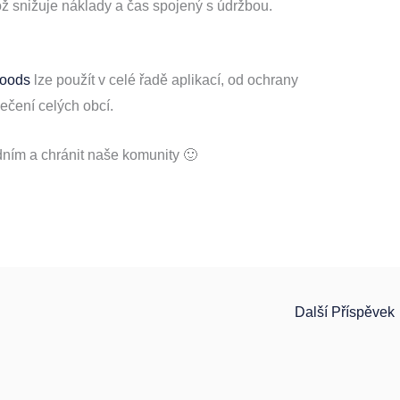
ž snižuje náklady a čas spojený s údržbou.
oods
lze použít v celé řadě aplikací, od ochrany
ečení celých obcí.
ním a chránit naše komunity 🙂
Další Příspěvek