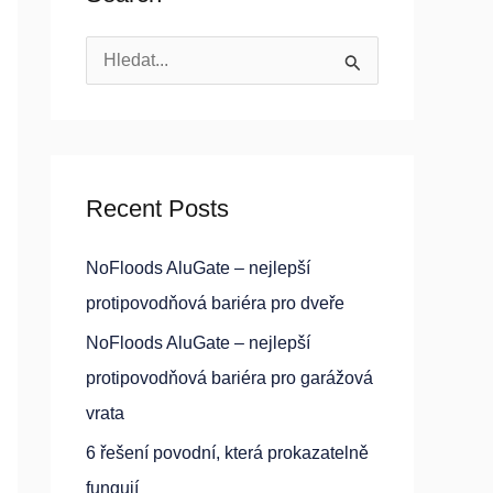
V
y
h
l
Recent Posts
e
d
NoFloods AluGate – nejlepší
a
protipovodňová bariéra pro dveře
t
NoFloods AluGate – nejlepší
p
protipovodňová bariéra pro garážová
r
vrata
o
6 řešení povodní, která prokazatelně
:
fungují