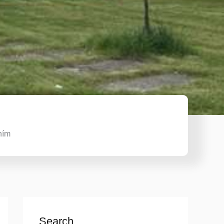
ním
Search