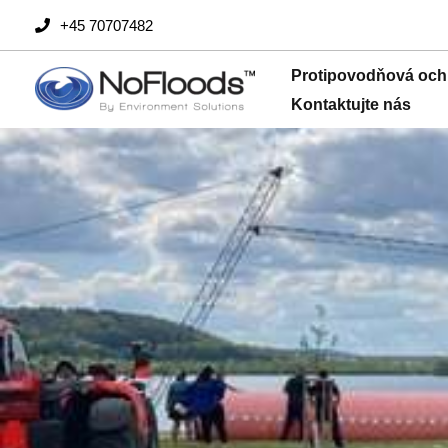
Přejít
+45 70707482
na
obsah
Protipovodňová och
Kontaktujte nás