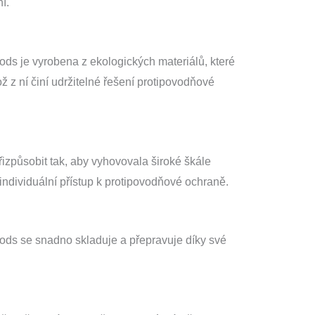
í.
ds je vyrobena z ekologických materiálů, které
ož z ní činí udržitelné řešení protipovodňové
řizpůsobit tak, aby vyhovovala široké škále
individuální přístup k protipovodňové ochraně.
ods se snadno skladuje a přepravuje díky své