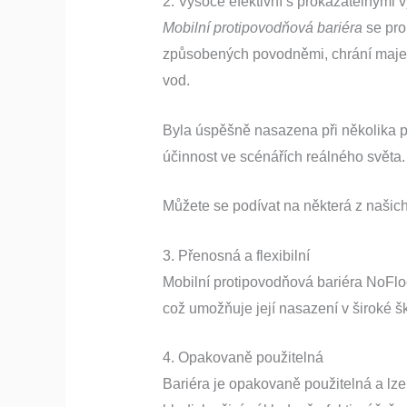
2. Vysoce efektivní s prokazatelnými 
Mobilní protipovodňová bariéra
se pro
způsobených povodněmi, chrání majet
vod.
Byla úspěšně nasazena při několika p
účinnost ve scénářích reálného světa.
Můžete se podívat na některá z našic
3. Přenosná a flexibilní
Mobilní protipovodňová bariéra NoFloo
což umožňuje její nasazení v široké šk
4. Opakovaně použitelná
Bariéra je opakovaně použitelná a lze 