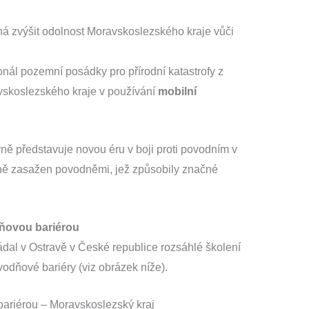
á zvýšit odolnost Moravskoslezského kraje vůči
onál pozemní posádky pro přírodní katastrofy z
skoslezského kraje v používání
mobilní
vně představuje novou éru v boji proti povodním v
ilně zasažen povodněmi, jež způsobily značné
dňovou bariérou
dal v Ostravě v České republice rozsáhlé školení
vodňové bariéry (viz obrázek níže).