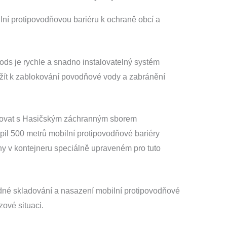
ilní protipovodňovou bariéru k ochraně obcí a
ods je rychle a snadno instalovatelný systém
užít k zablokování povodňové vody a zabránění
covat s Hasičským záchranným sborem
pil 500 metrů mobilní protipovodňové bariéry
y v kontejneru speciálně upraveném pro tuto
adné skladování a nasazení mobilní protipovodňové
zové situaci.