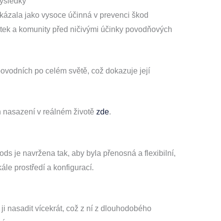
výsledky
kázala jako vysoce účinná v prevenci škod
ek a komunity před ničivými účinky povodňových
ovodních po celém světě, což dokazuje její
h nasazení v reálném životě
zde
.
ds je navržena tak, aby byla přenosná a flexibilní,
ále prostředí a konfigurací.
ji nasadit vícekrát, což z ní z dlouhodobého