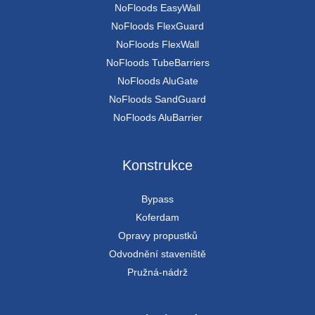
NoFloods EasyWall
NoFloods FlexGuard
NoFloods FlexWall
NoFloods TubeBarriers
NoFloods AluGate
NoFloods SandGuard
NoFloods AluBarrier
Konstrukce
Bypass
Koferdam
Opravy propustků
Odvodnění staveniště
Pružná-nádrž