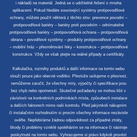
i nákladů na materiál. Jedná se o udržitelné řešení s mnoha
aplikacemi. Pokud hledáte související systémy protipovodňové
ochrany, můžete použít některá z těchto slov: prevence povodní –
protipovodňové bariéry – bariéry proti povodním – odnímatelné
protipovodňové bariéry – protipovodňová ochrana – protipovodňová
obrana – povodňové systémy – produkty protipovodňové ochrany
– mobilní hráz – přesměrování řeky – konstrukce – protipovodňové
konstrukce. Vždy se však ptejte na reálné případy a certifikáty.
Kalkulačka, rozměry produktů a další informace na tomto webu
slouží pouze jako obecné vodítko. Přestože usilujeme o přesnost,
nemůžeme zaručit, že všechny míry, výpočty či specifikace jsou
bez chyb nebo opomenutí. Skutečné požadavky se mohou lišit v
závislosti na konkrétních podmínkách místa, způsobech instalace
a dalších faktorech mimo naši kontrolu. Před jakýmkoli nákupním
či instalačním rozhodnutím si prosím všechny informace nezávisle
ověřte. Nepřebíráme žádnou odpovědnost za případné ztráty,
škody či problémy vzniklé spoléháním se na informace či nástroje
poskytnuté na tomto webu. Vyhrazujeme si právo kdykoli provést