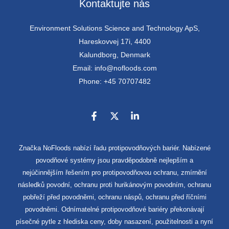
Kontaktujte nás
Environment Solutions Science and Technology ApS,
Hareskovvej 17i, 4400
Kalundborg, Denmark
Email: info@nofloods.com
Phone: +45 70707482
Značka NoFloods nabízí řadu protipovodňových bariér. Nabízené
povodňové systémy jsou pravděpodobně nejlepším a
nejúčinnějším řešením pro protipovodňovou ochranu, zmírnění
následků povodní, ochranu proti hurikánovým povodním, ochranu
pobřeží před povodněmi, ochranu náspů, ochranu před říčními
povodněmi. Odnímatelné protipovodňové bariéry překonávají
písečné pytle z hlediska ceny, doby nasazení, použitelnosti a nyní