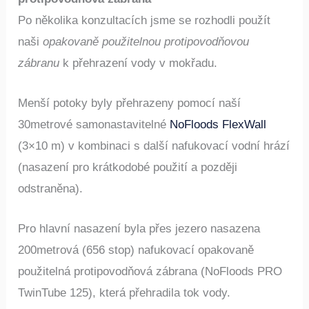
Po několika konzultacích jsme se rozhodli použít
naši
opakovaně použitelnou protipovodňovou
zábranu
k přehrazení vody v mokřadu.
Menší potoky byly přehrazeny pomocí naší
30metrové samonastavitelné
NoFloods FlexWall
(3×10 m) v kombinaci s další nafukovací vodní hrází
(nasazení pro krátkodobé použití a později
odstraněna).
Pro hlavní nasazení byla přes jezero nasazena
200metrová (656 stop) nafukovací opakovaně
použitelná protipovodňová zábrana (NoFloods PRO
TwinTube 125), která přehradila tok vody.