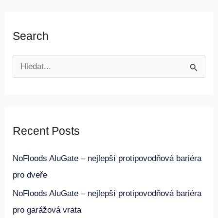
Search
V
y
h
l
Recent Posts
e
d
NoFloods AluGate – nejlepší protipovodňová bariéra
a
pro dveře
t
NoFloods AluGate – nejlepší protipovodňová bariéra
p
pro garážová vrata