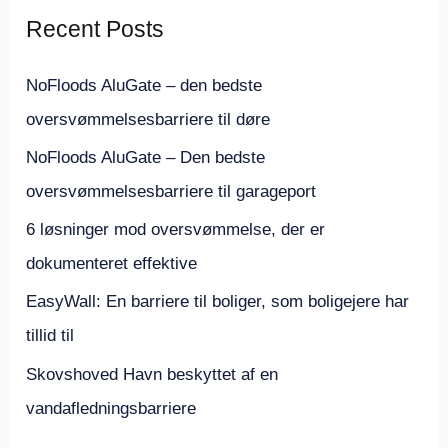
e
Recent Posts
f
t
NoFloods AluGate – den bedste
e
oversvømmelsesbarriere til døre
r
NoFloods AluGate – Den bedste
:
oversvømmelsesbarriere til garageport
6 løsninger mod oversvømmelse, der er
dokumenteret effektive
EasyWall: En barriere til boliger, som boligejere har
tillid til
Skovshoved Havn beskyttet af en
vandafledningsbarriere