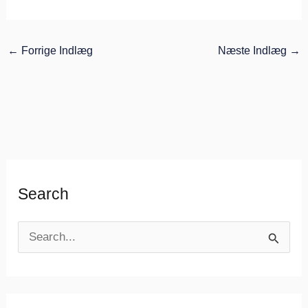
←
Forrige Indlæg
Næste Indlæg
→
Search
S
ø
g