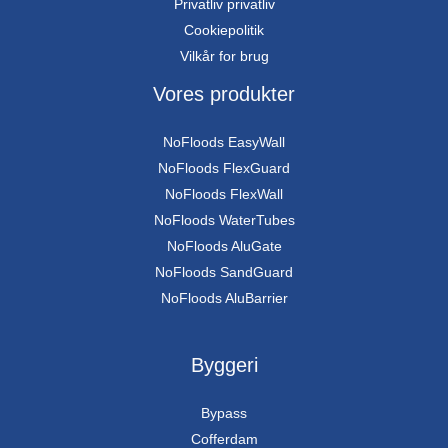
Privatliv privatliv
Cookiepolitik
Vilkår for brug
Vores produkter
NoFloods EasyWall
NoFloods FlexGuard
NoFloods FlexWall
NoFloods WaterTubes
NoFloods AluGate
NoFloods SandGuard
NoFloods AluBarrier
Byggeri
Bypass
Cofferdam