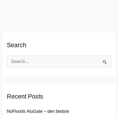
Search
S
ø
g
e
Recent Posts
f
t
NoFloods AluGate – den bedste
e