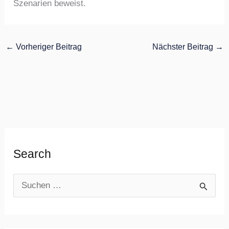
Szenarien beweist.
←
Vorheriger Beitrag
Nächster Beitrag
→
Search
S
u
c