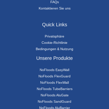
FAQs
Kontaktieren Sie uns
Quick Links
Privatsphäre
Cookie-Richtlinie
Bedingungen & Nutzung
Unsere Produkte
NoFloods EasyWall
NoFloods FlexGuard
NoFloods FlexWall
NoFloods TubeBarriers
NoFloods AluGate
NoFloods SandGuard
NoFloods AluBarrier