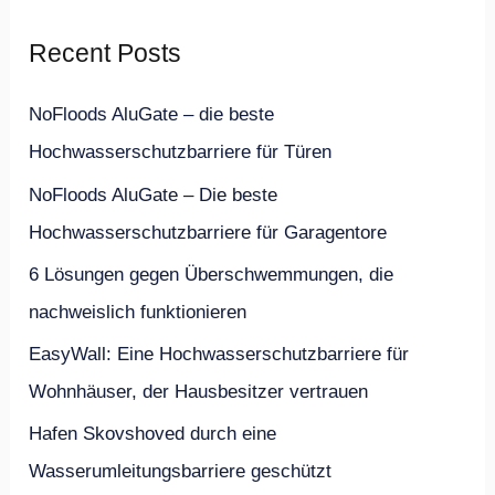
h
Recent Posts
e
n
NoFloods AluGate – die beste
n
Hochwasserschutzbarriere für Türen
a
NoFloods AluGate – Die beste
c
Hochwasserschutzbarriere für Garagentore
h
6 Lösungen gegen Überschwemmungen, die
:
nachweislich funktionieren
EasyWall: Eine Hochwasserschutzbarriere für
Wohnhäuser, der Hausbesitzer vertrauen
Hafen Skovshoved durch eine
Wasserumleitungsbarriere geschützt