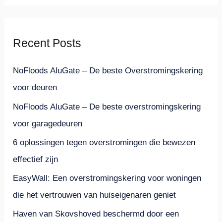
e
k
Recent Posts
n
a
NoFloods AluGate – De beste Overstromingskering
a
voor deuren
r
NoFloods AluGate – De beste overstromingskering
:
voor garagedeuren
6 oplossingen tegen overstromingen die bewezen
effectief zijn
EasyWall: Een overstromingskering voor woningen
die het vertrouwen van huiseigenaren geniet
Haven van Skovshoved beschermd door een