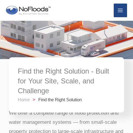
Μετάβαση
στο
περιεχόμενο
Find the Right Solution - Built
for Your Site, Scale, and
Challenge
Home
>
Find the Right Solution
We offer a complete range of flood protection and
water management systems — from small-scale
property protection to large-scale infrastructure and