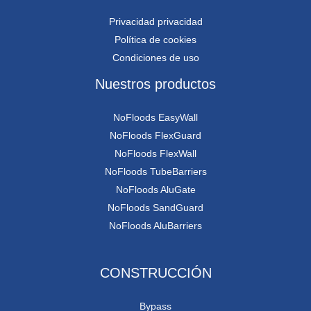
Privacidad privacidad
Política de cookies
Condiciones de uso
Nuestros productos
NoFloods EasyWall
NoFloods FlexGuard
NoFloods FlexWall
NoFloods TubeBarriers
NoFloods AluGate
NoFloods SandGuard
NoFloods AluBarriers
CONSTRUCCIÓN
Bypass