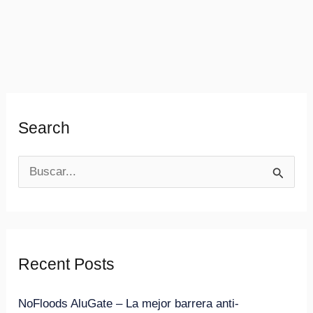
Search
B
u
s
c
Recent Posts
a
r
NoFloods AluGate – La mejor barrera anti-