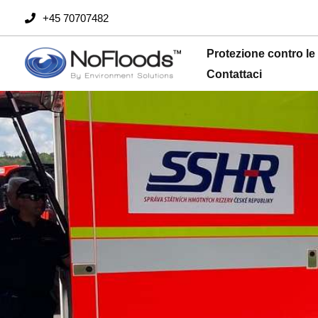
Vai
+45 70707482
al
contenuto
Protezione contro le
Contattaci