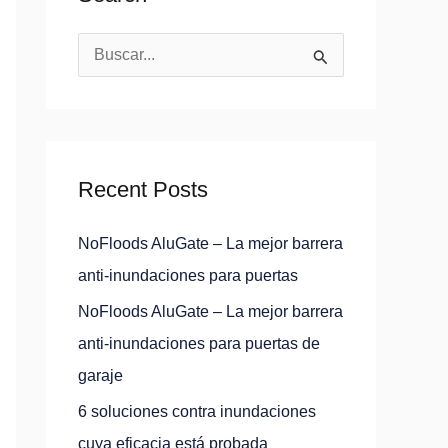
B
u
s
c
Recent Posts
a
r
NoFloods AluGate – La mejor barrera
p
anti-inundaciones para puertas
o
NoFloods AluGate – La mejor barrera
r
anti-inundaciones para puertas de
:
garaje
6 soluciones contra inundaciones
cuya eficacia está probada