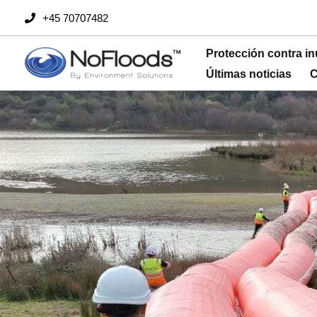
Ir
+45 70707482
al
contenido
Protección contra i
Últimas noticias
C