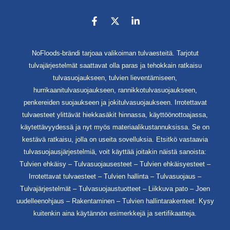
NoFloods-brändi tarjoaa valikoiman tulvaesteitä. Tarjotut
tulvajärjestelmät saattavat olla paras ja tehokkain ratkaisu
tulvasuojaukseen, tulvien lieventämiseen,
hurrikaanitulvasuojaukseen, rannikkotulvasuojaukseen,
penkereiden suojaukseen ja jokitulvasuojaukseen. Irrotettavat
tulvaesteet ylittävät hiekkasäkit hinnassa, käyttöönottoajassa,
käytettävyydessä ja nyt myös materiaalikustannuksissa. Se on
kestävä ratkaisu, jolla on useita sovelluksia. Etsitkö vastaavia
tulvasuojausjärjestelmiä, voit käyttää joitakin näistä sanoista:
Tulvien ehkäisy – Tulvasuojausesteet – Tulvien ehkäisyesteet –
Irrotettavat tulvaesteet – Tulvien hallinta – Tulvasuojaus –
Tulvajärjestelmät – Tulvasuojaustuotteet – Liikkuva pato – Joen
uudelleenohjaus – Rakentaminen – Tulvien hallintarakenteet. Kysy
kuitenkin aina käytännön esimerkkejä ja sertifikaatteja.