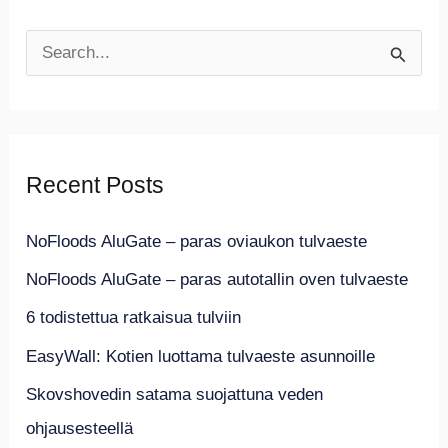
S
e
a
r
Recent Posts
c
h
NoFloods AluGate – paras oviaukon tulvaeste
f
NoFloods AluGate – paras autotallin oven tulvaeste
o
6 todistettua ratkaisua tulviin
r
EasyWall: Kotien luottama tulvaeste asunnoille
:
Skovshovedin satama suojattuna veden
ohjausesteellä