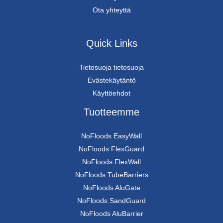
Ota yhteyttä
Quick Links
Tietosuoja tietosuoja
Evästekäytäntö
Käyttöehdot
Tuotteemme
NoFloods EasyWall
NoFloods FlexGuard
NoFloods FlexWall
NoFloods TubeBarriers
NoFloods AluGate
NoFloods SandGuard
NoFloods AluBarrier