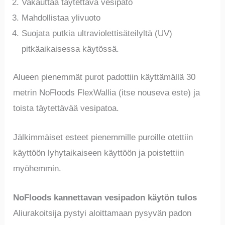
Vakauttaa täytettävä vesipato
Mahdollistaa ylivuoto
Suojata putkia ultraviolettisäteilyltä (UV)
pitkäaikaisessa käytössä.
Alueen pienemmät purot padottiin käyttämällä 30
metrin NoFloods FlexWallia (itse nouseva este) ja
toista täytettävää vesipatoa.
Jälkimmäiset esteet pienemmille puroille otettiin
käyttöön lyhytaikaiseen käyttöön ja poistettiin
myöhemmin.
NoFloods kannettavan vesipadon käytön tulos
Aliurakoitsija pystyi aloittamaan pysyvän padon