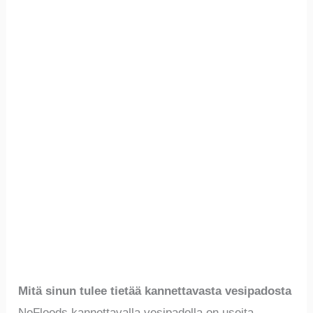
Mitä sinun tulee tietää kannettavasta vesipadosta
NoFloods kannettavalla vesipadolla on useita