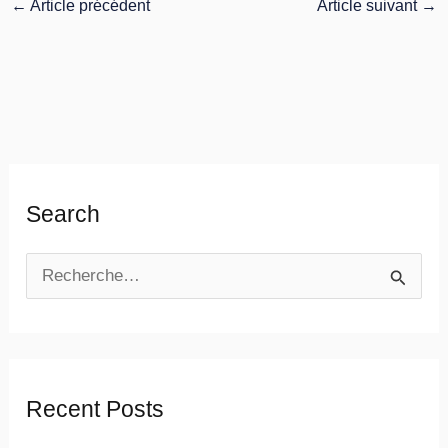
←
Article précédent
Article suivant
→
Search
R
e
c
h
Recent Posts
e