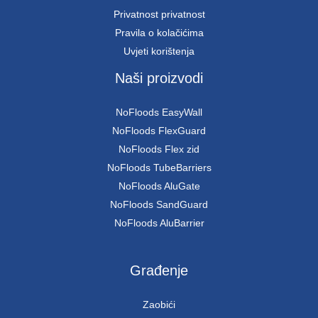
Privatnost privatnost
Pravila o kolačićima
Uvjeti korištenja
Naši proizvodi
NoFloods EasyWall
NoFloods FlexGuard
NoFloods Flex zid
NoFloods TubeBarriers
NoFloods AluGate
NoFloods SandGuard
NoFloods AluBarrier
Građenje
Zaobići