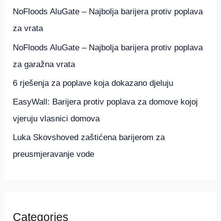
h
NoFloods AluGate – Najbolja barijera protiv poplava
f
za vrata
o
NoFloods AluGate – Najbolja barijera protiv poplava
r
za garažna vrata
:
6 rješenja za poplave koja dokazano djeluju
EasyWall: Barijera protiv poplava za domove kojoj
vjeruju vlasnici domova
Luka Skovshoved zaštićena barijerom za
preusmjeravanje vode
Categories