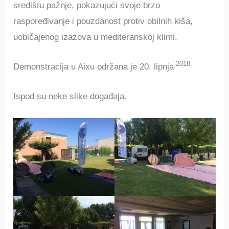
središtu pažnje, pokazujući svoje brzo
raspoređivanje i pouzdanost protiv obilnih kiša,
uobičajenog izazova u mediteranskoj klimi.
2018.
Demonstracija u Aixu održana je 20. lipnja
Ispod su neke slike događaja.