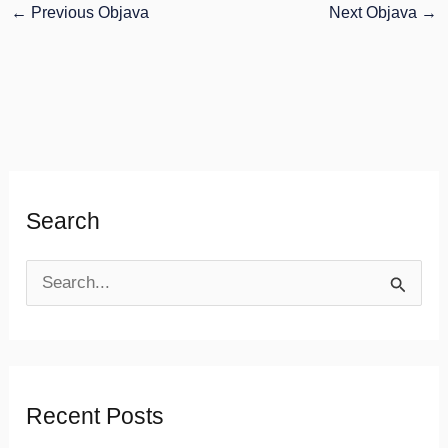
←
Previous Objava
Next Objava
→
Search
S
e
a
r
Recent Posts
c