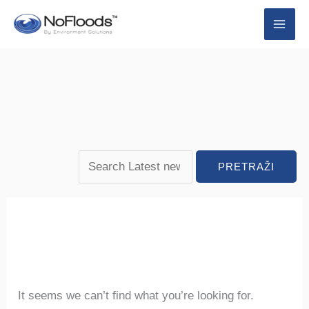
Preskoči
Search
Pretraži:
na
for:
sadržaj
It seems we can’t find what you’re looking for.