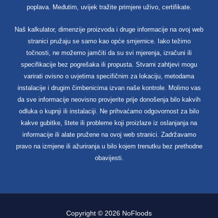
poplava. Međutim, uvijek tražite primjere uživo, certifikate.
Naš kalkulator, dimenzije proizvoda i druge informacije na ovoj web
stranici pružaju se samo kao opće smjernice. Iako težimo
točnosti, ne možemo jamčiti da su svi mjerenja, izračuni ili
specifikacije bez pogrešaka ili propusta. Stvarni zahtjevi mogu
varirati ovisno o uvjetima specifičnim za lokaciju, metodama
instalacije i drugim čimbenicima izvan naše kontrole. Molimo vas
da sve informacije neovisno provjerite prije donošenja bilo kakvih
odluka o kupnji ili instalaciji. Ne prihvaćamo odgovornost za bilo
kakve gubitke, štete ili probleme koji proizlaze iz oslanjanja na
informacije ili alate pružene na ovoj web stranici. Zadržavamo
pravo na izmjene ili ažuriranja u bilo kojem trenutku bez prethodne
obavijesti.
Copyright © 2026 NoFloods