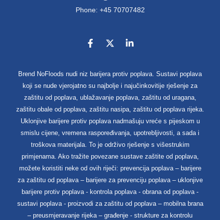
Phone: +45 70707482
Brend NoFloods nudi niz barijera protiv poplava. Sustavi poplava
koji se nude vjerojatno su najbolje i najučinkovitije rješenje za
zaštitu od poplava, ublažavanje poplava, zaštitu od uragana,
zaštitu obale od poplava, zaštitu nasipa, zaštitu od poplava rijeka.
Uklonjive barijere protiv poplava nadmašuju vreće s pijeskom u
smislu cijene, vremena raspoređivanja, upotrebljivosti, a sada i
troškova materijala. To je održivo rješenje s višestrukim
primjenama. Ako tražite povezane sustave zaštite od poplava,
možete koristiti neke od ovih riječi: prevencija poplava – barijere
za zaštitu od poplava – barijere za prevenciju poplava – uklonjive
barijere protiv poplava - kontrola poplava - obrana od poplava -
sustavi poplava - proizvodi za zaštitu od poplava – mobilna brana
– preusmjeravanje rijeka – građenje - strukture za kontrolu