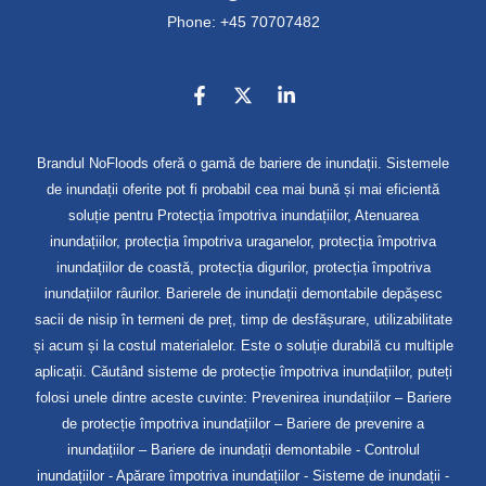
Phone: +45 70707482
Brandul NoFloods oferă o gamă de bariere de inundații. Sistemele
de inundații oferite pot fi probabil cea mai bună și mai eficientă
soluție pentru Protecția împotriva inundațiilor, Atenuarea
inundațiilor, protecția împotriva uraganelor, protecția împotriva
inundațiilor de coastă, protecția digurilor, protecția împotriva
inundațiilor râurilor. Barierele de inundații demontabile depășesc
sacii de nisip în termeni de preț, timp de desfășurare, utilizabilitate
și acum și la costul materialelor. Este o soluție durabilă cu multiple
aplicații. Căutând sisteme de protecție împotriva inundațiilor, puteți
folosi unele dintre aceste cuvinte: Prevenirea inundațiilor – Bariere
de protecție împotriva inundațiilor – Bariere de prevenire a
inundațiilor – Bariere de inundații demontabile - Controlul
inundațiilor - Apărare împotriva inundațiilor - Sisteme de inundații -