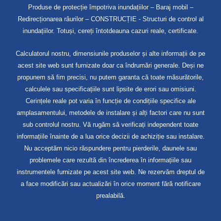
Produse de protecție împotriva inundațiilor – Baraj mobil –
Redirecționarea râurilor – CONSTRUCȚIE - Structuri de control al
inundațiilor. Totuși, cereți întotdeauna cazuri reale, certificate.
Calculatorul nostru, dimensiunile produselor și alte informații de pe
acest site web sunt furnizate doar ca îndrumări generale. Deși ne
propunem să fim precisi, nu putem garanta că toate măsurătorile,
calculele sau specificațiile sunt lipsite de erori sau omisiuni.
Cerințele reale pot varia în funcție de condițiile specifice ale
amplasamentului, metodele de instalare și alți factori care nu sunt
sub controlul nostru. Vă rugăm să verificați independent toate
informațiile înainte de a lua orice decizii de achiziție sau instalare.
Nu acceptăm nicio răspundere pentru pierderile, daunele sau
problemele care rezultă din încrederea în informațiile sau
instrumentele furnizate pe acest site web. Ne rezervăm dreptul de
a face modificări sau actualizări în orice moment fără notificare
prealabilă.