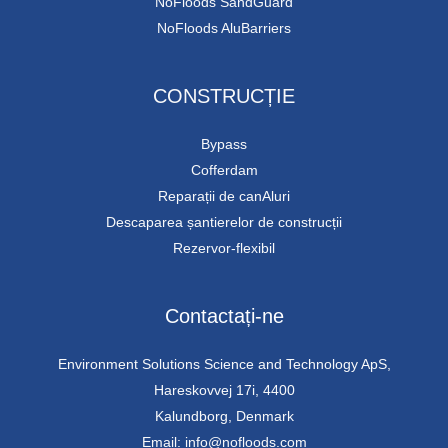
NoFloods SandGuard
NoFloods AluBarriers
CONSTRUCȚIE
Bypass
Cofferdam
Reparații de canAluri
Descaparea șantierelor de construcții
Rezervor-flexibil
Contactați-ne
Environment Solutions Science and Technology ApS,
Hareskovvej 17i, 4400
Kalundborg, Denmark
Email: info@nofloods.com