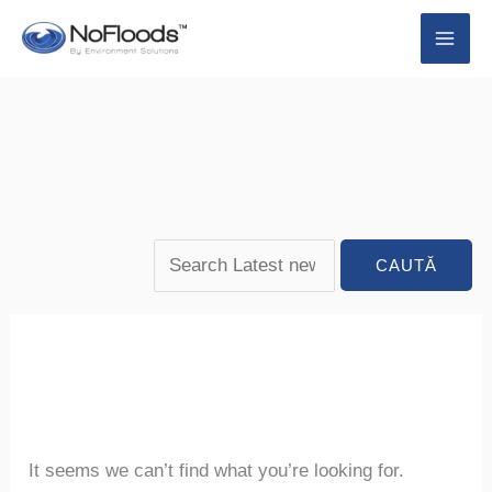
Săriți
Search
Caută
la
for:
după:
conținut
It seems we can’t find what you’re looking for.