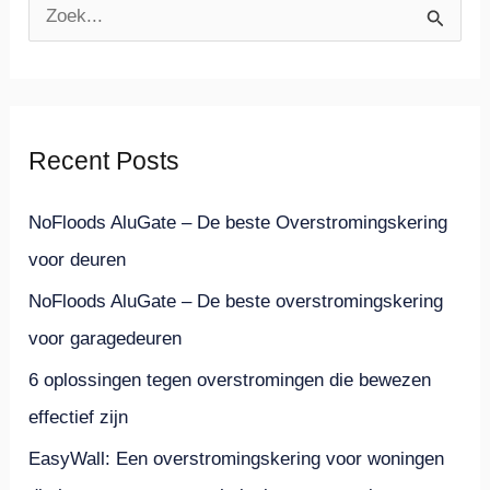
Z
o
e
k
Recent Posts
n
a
NoFloods AluGate – De beste Overstromingskering
a
voor deuren
r
NoFloods AluGate – De beste overstromingskering
:
voor garagedeuren
6 oplossingen tegen overstromingen die bewezen
effectief zijn
EasyWall: Een overstromingskering voor woningen