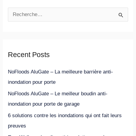
R
e
c
h
Recent Posts
e
r
NoFloods AluGate – La meilleure barrière anti-
c
inondation pour porte
h
NoFloods AluGate – Le meilleur boudin anti-
e
inondation pour porte de garage
r
6 solutions contre les inondations qui ont fait leurs
preuves
: