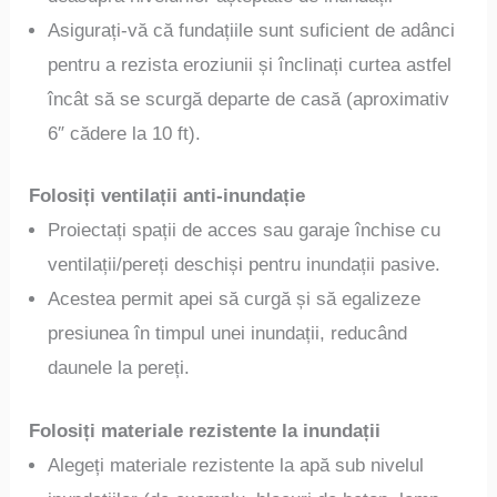
Asigurați-vă că fundațiile sunt suficient de adânci
pentru a rezista eroziunii și înclinați curtea astfel
încât să se scurgă departe de casă (aproximativ
6″ cădere la 10 ft).
Folosiți ventilații anti-inundație
Proiectați spații de acces sau garaje închise cu
ventilații/pereți deschiși pentru inundații pasive.
Acestea permit apei să curgă și să egalizeze
presiunea în timpul unei inundații, reducând
daunele la pereți.
Folosiți materiale rezistente la inundații
Alegeți materiale rezistente la apă sub nivelul