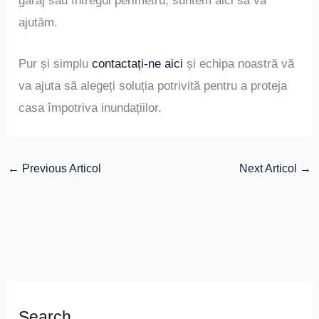
garaj sau întregul perimetru, suntem aici să vă
ajutăm.
Pur și simplu
contactați-ne aici
și echipa noastră vă
va ajuta să alegeți soluția potrivită pentru a proteja
casa împotriva inundațiilor.
←
Previous Articol
Next Articol
→
Search