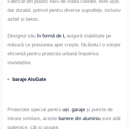
Fabricat din plastic ABS de înaltă calitate, este ușor,
dar durabil, potrivit pentru diverse suprafețe, inclusiv
asfalt și beton.
Designul său
în formă de L
asigură stabilitate pe
măsură ce presiunea apei crește, făcându-l o soluție
eficientă pentru protecția urbană împotriva
inundațiilor.
baraje AluGate
Proiectate special pentru
uși
,
garaje
și puncte de
intrare similare, aceste
bariere din aluminiu
sunt atât
puternice, cât și ușoare.