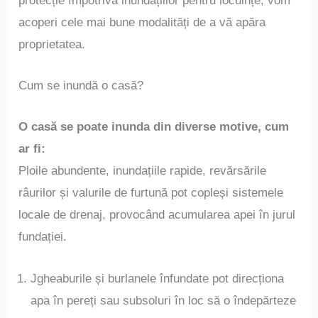
protecție împotriva inundațiilor pentru locuințe, vom
acoperi cele mai bune modalități de a vă apăra
proprietatea.
Cum se inundă o casă?
O casă se poate inunda din diverse motive, cum
ar fi:
Ploile abundente, inundațiile rapide, revărsările
râurilor și valurile de furtună pot copleși sistemele
locale de drenaj, provocând acumularea apei în jurul
fundației.
Jgheaburile și burlanele înfundate pot direcționa
apa în pereți sau subsoluri în loc să o îndepărteze