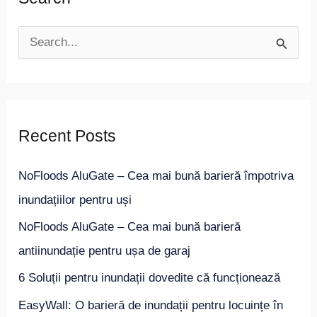
S
e
a
r
Recent Posts
c
h
NoFloods AluGate – Cea mai bună barieră împotriva
f
inundațiilor pentru uși
o
NoFloods AluGate – Cea mai bună barieră
r
antiinundație pentru ușa de garaj
:
6 Soluții pentru inundații dovedite că funcționează
EasyWall: O barieră de inundații pentru locuințe în