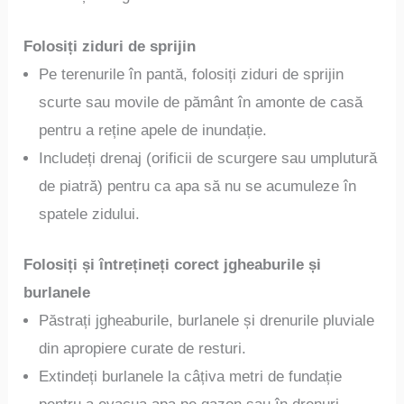
Folosiți ziduri de sprijin
Pe terenurile în pantă, folosiți ziduri de sprijin
scurte sau movile de pământ în amonte de casă
pentru a reține apele de inundație.
Includeți drenaj (orificii de scurgere sau umplutură
de piatră) pentru ca apa să nu se acumuleze în
spatele zidului.
Folosiți și întrețineți corect jgheaburile și
burlanele
Păstrați jgheaburile, burlanele și drenurile pluviale
din apropiere curate de resturi.
Extindeți burlanele la câțiva metri de fundație