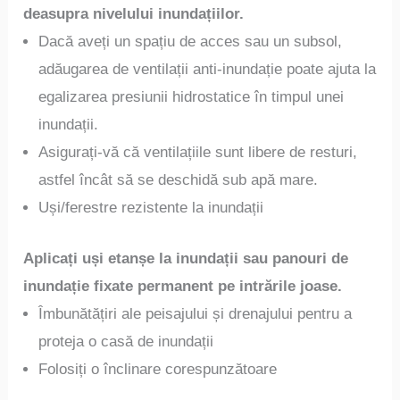
deasupra nivelului inundațiilor.
Dacă aveți un spațiu de acces sau un subsol,
adăugarea de ventilații anti-inundație poate ajuta la
egalizarea presiunii hidrostatice în timpul unei
inundații.
Asigurați-vă că ventilațiile sunt libere de resturi,
astfel încât să se deschidă sub apă mare.
Uși/ferestre rezistente la inundații
Aplicați uși etanșe la inundații sau panouri de
inundație fixate permanent pe intrările joase.
Îmbunătățiri ale peisajului și drenajului pentru a
proteja o casă de inundații
Folosiți o înclinare corespunzătoare