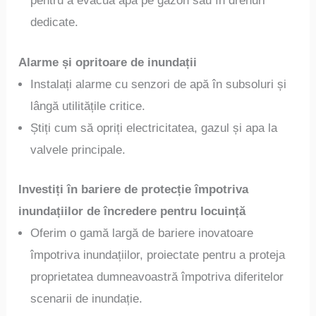
pentru a evacua apa pe gazon sau în drenuri
dedicate.
Alarme și opritoare de inundații
Instalați alarme cu senzori de apă în subsoluri și
lângă utilitățile critice.
Știți cum să opriți electricitatea, gazul și apa la
valvele principale.
Investiți în bariere de protecție împotriva
inundațiilor de încredere pentru locuință
Oferim o gamă largă de bariere inovatoare
împotriva inundațiilor, proiectate pentru a proteja
proprietatea dumneavoastră împotriva diferitelor
scenarii de inundație.