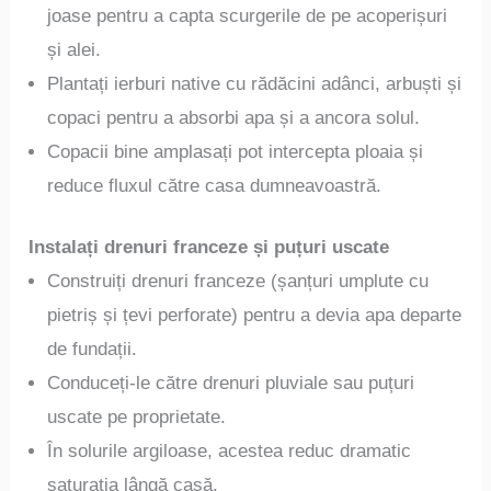
joase pentru a capta scurgerile de pe acoperișuri
și alei.
Plantați ierburi native cu rădăcini adânci, arbuști și
copaci pentru a absorbi apa și a ancora solul.
Copacii bine amplasați pot intercepta ploaia și
reduce fluxul către casa dumneavoastră.
Instalați drenuri franceze și puțuri uscate
Construiți drenuri franceze (șanțuri umplute cu
pietriș și țevi perforate) pentru a devia apa departe
de fundații.
Conduceți-le către drenuri pluviale sau puțuri
uscate pe proprietate.
În solurile argiloase, acestea reduc dramatic
saturația lângă casă.