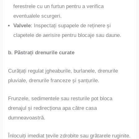
ferestrele cu un furtun pentru a verifica
eventualele scurgeri.
Valvele
: Inspectați supapele de reținere și
clapetele de aerisire pentru blocaje sau daune.
b. Păstrați drenurile curate
Curățați regulat jgheaburile, burlanele, drenurile
pluviale, drenurile franceze și șanțurile.
Frunzele, sedimentele sau resturile pot bloca
drenajul și redirecționa apa către casa
dumneavoastră.
Înlocuiți imediat țevile zdrobite sau grătarele ruginite.