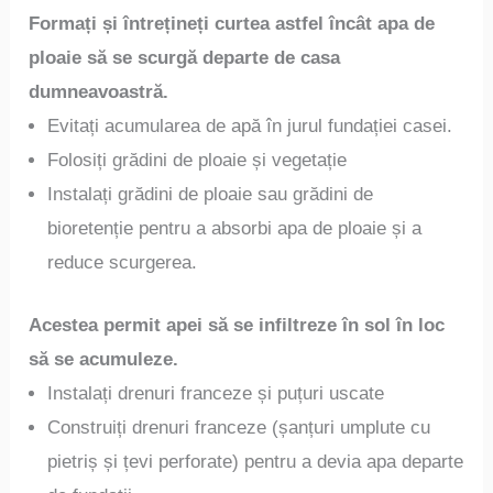
Formați și întrețineți curtea astfel încât apa de
ploaie să se scurgă departe de casa
dumneavoastră.
Evitați acumularea de apă în jurul fundației casei.
Folosiți grădini de ploaie și vegetație
Instalați grădini de ploaie sau grădini de
bioretenție pentru a absorbi apa de ploaie și a
reduce scurgerea.
Acestea permit apei să se infiltreze în sol în loc
să se acumuleze.
Instalați drenuri franceze și puțuri uscate
Construiți drenuri franceze (șanțuri umplute cu
pietriș și țevi perforate) pentru a devia apa departe