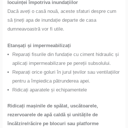
locuinței împotriva inundațiilor
Dacă aveți o casă nouă, aceste sfaturi despre cum
să țineți apa de inundație departe de casa
dumneavoastră vor fi utile.
Etanșați și impermeabilizați
Reparați fisurile din fundație cu ciment hidraulic și
aplicați impermeabilizare pe pereții subsolului.
Reparați orice goluri în jurul țevilor sau ventilațiilor
pentru a împiedica pătrunderea apei.
Ridicați aparatele și echipamentele
Ridicați mașinile de spălat, uscătoarele,
rezervoarele de apă caldă și unitățile de
încălzire/răcire pe blocuri sau platforme