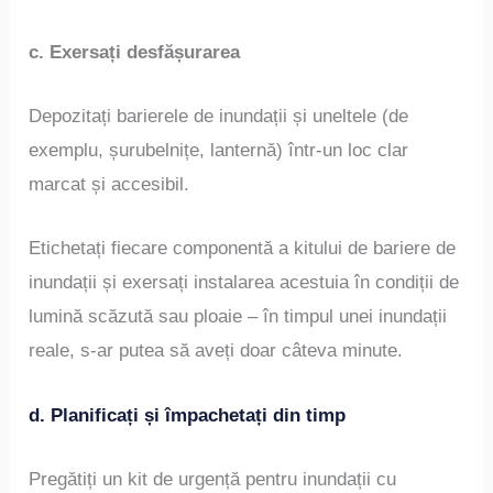
c. Exersați desfășurarea
Depozitați barierele de inundații și uneltele (de
exemplu, șurubelnițe, lanternă) într-un loc clar
marcat și accesibil.
Etichetați fiecare componentă a kitului de bariere de
inundații și exersați instalarea acestuia în condiții de
lumină scăzută sau ploaie – în timpul unei inundații
reale, s-ar putea să aveți doar câteva minute.
d. Planificați și împachetați din timp
Pregătiți un kit de urgență pentru inundații cu