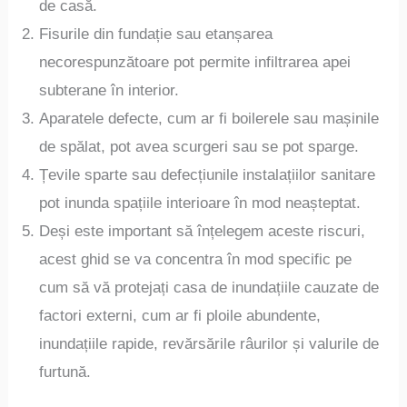
de casă.
Fisurile din fundație sau etanșarea
necorespunzătoare pot permite infiltrarea apei
subterane în interior.
Aparatele defecte, cum ar fi boilerele sau mașinile
de spălat, pot avea scurgeri sau se pot sparge.
Țevile sparte sau defecțiunile instalațiilor sanitare
pot inunda spațiile interioare în mod neașteptat.
Deși este important să înțelegem aceste riscuri,
acest ghid se va concentra în mod specific pe
cum să vă protejați casa de inundațiile cauzate de
factori externi, cum ar fi ploile abundente,
inundațiile rapide, revărsările râurilor și valurile de
furtună.