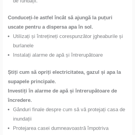
de fundații.
Conduceți-le astfel încât să ajungă la puțuri
uscate pentru a dispersa apa în sol.
Utilizați și întrețineți corespunzător jgheaburile și
burlanele
Instalați alarme de apă și întrerupătoare
Știți cum să opriți electricitatea, gazul și apa la
supapele principale.
Investiți în alarme de apă și întrerupătoare de
încredere.
Gânduri finale despre cum să vă protejați casa de
inundații
Protejarea casei dumneavoastră împotriva