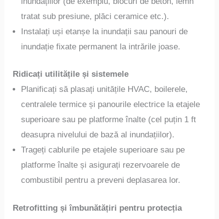
inundațiilor (de exemplu, blocuri de beton, lemn
tratat sub presiune, plăci ceramice etc.).
Instalați uși etanșe la inundații sau panouri de
inundație fixate permanent la intrările joase.
Ridicați utilitățile și sistemele
Planificați să plasați unitățile HVAC, boilerele,
centralele termice și panourile electrice la etajele
superioare sau pe platforme înalte (cel puțin 1 ft
deasupra nivelului de bază al inundațiilor).
Trageți cablurile pe etajele superioare sau pe
platforme înalte și asigurați rezervoarele de
combustibil pentru a preveni deplasarea lor.
Retrofitting și îmbunătățiri pentru protecția