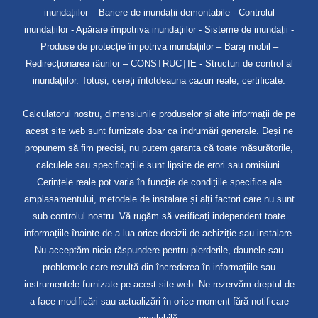
inundațiilor – Bariere de inundații demontabile - Controlul
inundațiilor - Apărare împotriva inundațiilor - Sisteme de inundații -
Produse de protecție împotriva inundațiilor – Baraj mobil –
Redirecționarea râurilor – CONSTRUCȚIE - Structuri de control al
inundațiilor. Totuși, cereți întotdeauna cazuri reale, certificate.
Calculatorul nostru, dimensiunile produselor și alte informații de pe
acest site web sunt furnizate doar ca îndrumări generale. Deși ne
propunem să fim precisi, nu putem garanta că toate măsurătorile,
calculele sau specificațiile sunt lipsite de erori sau omisiuni.
Cerințele reale pot varia în funcție de condițiile specifice ale
amplasamentului, metodele de instalare și alți factori care nu sunt
sub controlul nostru. Vă rugăm să verificați independent toate
informațiile înainte de a lua orice decizii de achiziție sau instalare.
Nu acceptăm nicio răspundere pentru pierderile, daunele sau
problemele care rezultă din încrederea în informațiile sau
instrumentele furnizate pe acest site web. Ne rezervăm dreptul de
a face modificări sau actualizări în orice moment fără notificare