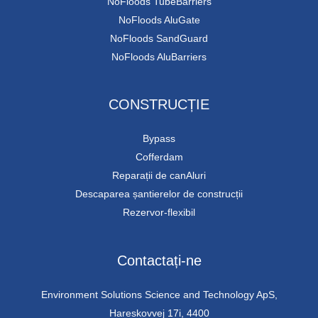
NoFloods TubeBarriers
NoFloods AluGate
NoFloods SandGuard
NoFloods AluBarriers
CONSTRUCȚIE
Bypass
Cofferdam
Reparații de canAluri
Descaparea șantierelor de construcții
Rezervor-flexibil
Contactați-ne
Environment Solutions Science and Technology ApS,
Hareskovvej 17i, 4400