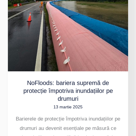
supremă
de
protecție
împotriva
inundațiilor
pe
drumuri
NoFloods: bariera supremă de
protecție împotriva inundațiilor pe
drumuri
13 martie 2025
Barierele de protecție împotriva inundațiilor pe
drumuri au devenit esențiale pe măsură ce