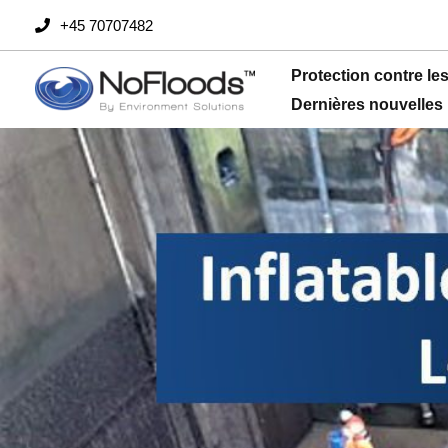
Passer
+45 70707482
au
contenu
Protection contre le
Dernières nouvelles