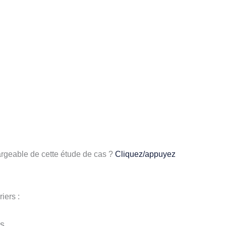
argeable de cette étude de cas ?
Cliquez/appuyez
iers :
ns