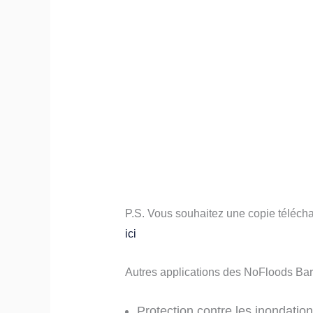
P.S. Vous souhaitez une copie téléch
ici
Autres applications des NoFloods Barr
Protection contre les inondatio