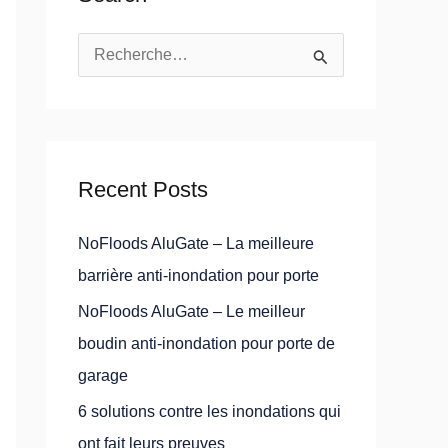
R
e
c
h
Recent Posts
e
r
NoFloods AluGate – La meilleure
c
barrière anti-inondation pour porte
h
NoFloods AluGate – Le meilleur
e
boudin anti-inondation pour porte de
r
garage
6 solutions contre les inondations qui
:
ont fait leurs preuves