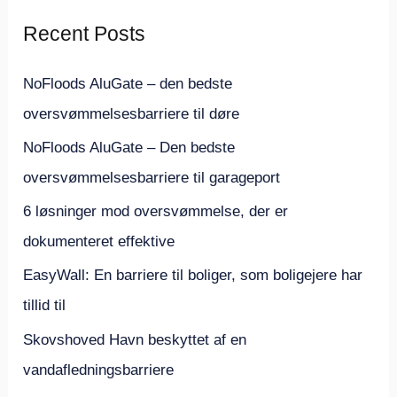
e
Recent Posts
f
t
NoFloods AluGate – den bedste
e
oversvømmelsesbarriere til døre
r
NoFloods AluGate – Den bedste
:
oversvømmelsesbarriere til garageport
6 løsninger mod oversvømmelse, der er
dokumenteret effektive
EasyWall: En barriere til boliger, som boligejere har
tillid til
Skovshoved Havn beskyttet af en
vandafledningsbarriere