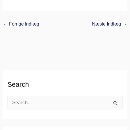
←
Forrige Indlæg
Næste Indlæg
→
Search
S
ø
g