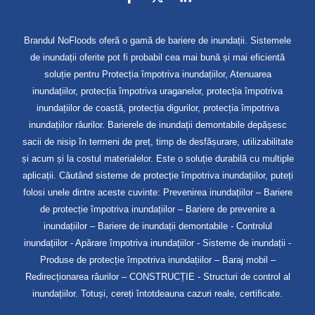
Brandul NoFloods oferă o gamă de bariere de inundații. Sistemele
de inundații oferite pot fi probabil cea mai bună și mai eficientă
soluție pentru Protecția împotriva inundațiilor, Atenuarea
inundațiilor, protecția împotriva uraganelor, protecția împotriva
inundațiilor de coastă, protecția digurilor, protecția împotriva
inundațiilor râurilor. Barierele de inundații demontabile depășesc
sacii de nisip în termeni de preț, timp de desfășurare, utilizabilitate
și acum și la costul materialelor. Este o soluție durabilă cu multiple
aplicații. Căutând sisteme de protecție împotriva inundațiilor, puteți
folosi unele dintre aceste cuvinte: Prevenirea inundațiilor – Bariere
de protecție împotriva inundațiilor – Bariere de prevenire a
inundațiilor – Bariere de inundații demontabile - Controlul
inundațiilor - Apărare împotriva inundațiilor - Sisteme de inundații -
Produse de protecție împotriva inundațiilor – Baraj mobil –
Redirecționarea râurilor – CONSTRUCȚIE - Structuri de control al
inundațiilor. Totuși, cereți întotdeauna cazuri reale, certificate.