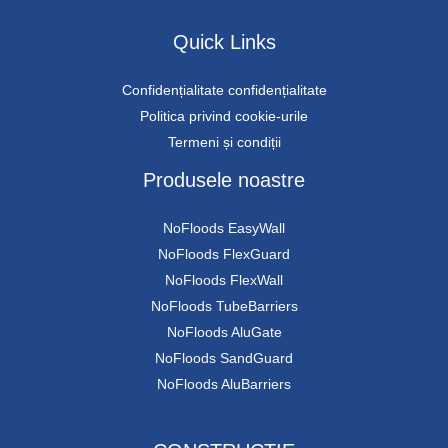
Quick Links
Confidențialitate confidențialitate
Politica privind cookie-urile
Termeni și condiții
Produsele noastre
NoFloods EasyWall
NoFloods FlexGuard
NoFloods FlexWall
NoFloods TubeBarriers
NoFloods AluGate
NoFloods SandGuard
NoFloods AluBarriers