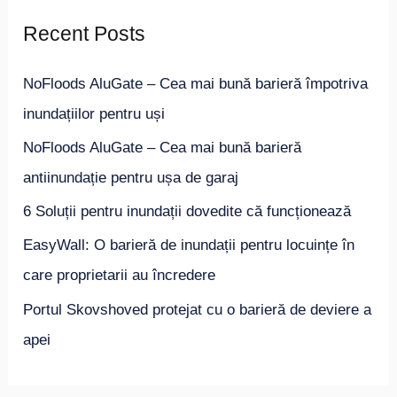
r
Recent Posts
c
h
NoFloods AluGate – Cea mai bună barieră împotriva
f
inundațiilor pentru uși
o
NoFloods AluGate – Cea mai bună barieră
r
antiinundație pentru ușa de garaj
:
6 Soluții pentru inundații dovedite că funcționează
EasyWall: O barieră de inundații pentru locuințe în
care proprietarii au încredere
Portul Skovshoved protejat cu o barieră de deviere a
apei