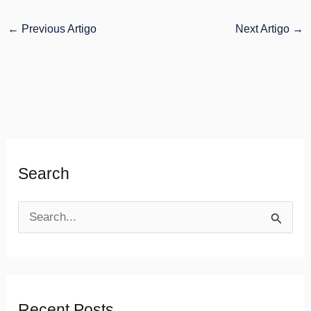
←
Previous Artigo
Next Artigo
→
Search
S
e
a
r
Recent Posts